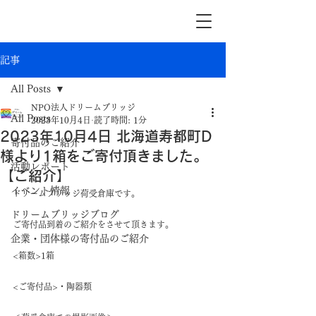
記事
All Posts
NPO法人ドリームブリッジ
All Posts
2023年10月4日
読了時間: 1分
2023年10月4日 北海道寿都町D
寄付品のご紹介
様より1箱をご寄付頂きました。
活動レポート
【ご紹介】
イベント情報
ドリームブリッジ荷受倉庫です。
ドリームブリッジブログ
ご寄付品到着のご紹介をさせて頂きます。
企業・団体様の寄付品のご紹介
<箱数>1箱
<ご寄付品>・陶器類