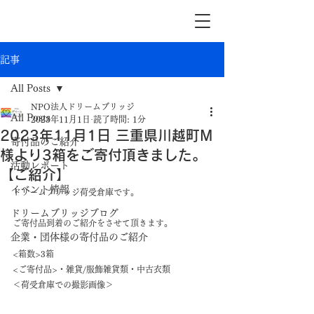
記事
All Posts
NPO法人ドリームブリッジ
All Posts
2023年11月1日
読了時間: 1分
2023年11月1日 三重県川越町M
寄付品のご紹介
様より3箱をご寄付頂きました。
活動レポート
【ご紹介】
イベント情報
ドリームブリッジ荷受倉庫です。
ドリームブリッジブログ
ご寄付品到着のご紹介をさせて頂きます。
企業・団体様の寄付品のご紹介
<箱数>3箱
<ご寄付品>・雑貨/服飾雑貨類・中古衣類
＜荷受倉庫での撮影画像＞