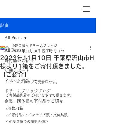
記事
All Posts
NPO法人ドリームブリッジ
All Posts
2023年11月10日
読了時間: 1分
2023年11月10日 千葉県流山市H
寄付品のご紹介
様より1箱をご寄付頂きました。
活動レポート
【ご紹介】
イベント情報
ドリームブリッジ荷受倉庫です。
ドリームブリッジブログ
ご寄付品到着のご紹介をさせて頂きます。
企業・団体様の寄付品のご紹介
<箱数>1箱
<ご寄付品>・インテリア類・文房具類
＜荷受倉庫での撮影画像＞