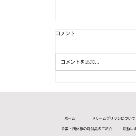
コメント
コメントを追加…
2023年04月12日 愛知県岩
倉市S様より２箱をご寄付頂
きました。【ご紹介】
ホーム
ドリームブリッジについて
企業・団体様の寄付品のご紹介
活動レ