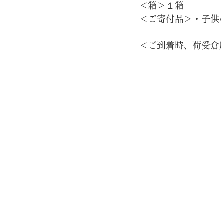
＜箱＞１箱
＜ご寄付品＞・子供
＜ご到着時、荷受倉