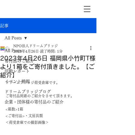
記事
All Posts
NPO法人ドリームブリッジ
All Posts
2023年4月26日
読了時間: 1分
2023年4月26日 福岡県小竹町T様
寄付品のご紹介
より1箱をご寄付頂きました。【ご
活動レポート
紹介】
イベント情報
ドリームブリッジ荷受倉庫です。
ドリームブリッジブログ
ご寄付品到着のご紹介をさせて頂きます。
企業・団体様の寄付品のご紹介
<箱数>1箱
<ご寄付品>・文房具類
＜荷受倉庫での撮影画像＞