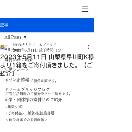
記事
All Posts
NPO法人ドリームブリッジ
All Posts
2023年5月11日
読了時間: 1分
2023年5月11日 山梨県早川町K様
寄付品のご紹介
より1箱をご寄付頂きました。【ご
活動レポート
紹介】
イベント情報
ドリームブリッジ荷受倉庫です。
ドリームブリッジブログ
ご寄付品到着のご紹介をさせて頂きます。
企業・団体様の寄付品のご紹介
<箱数>1箱
<ご寄付品>・雑貨/服飾雑貨類
＜荷受倉庫での撮影画像＞