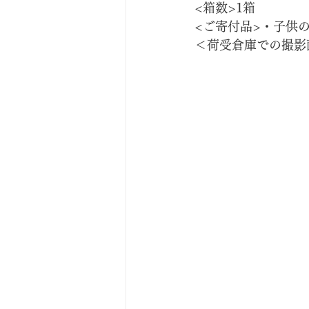
<箱数>1箱
<ご寄付品>・子供
＜荷受倉庫での撮影