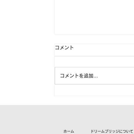
コメント
コメントを追加…
2023年5月24日 千葉県富里
市K様より4箱をご寄付頂きま
した。【ご紹介】
ホーム
ドリームブリッジについて