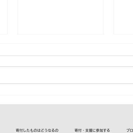
2023年5月23日 福井県坂井
20
市N様より1箱をご寄付頂き
市T
ました。【ご紹介】
した
寄付したものはどうなるの
寄付・支援に参加する
ブ