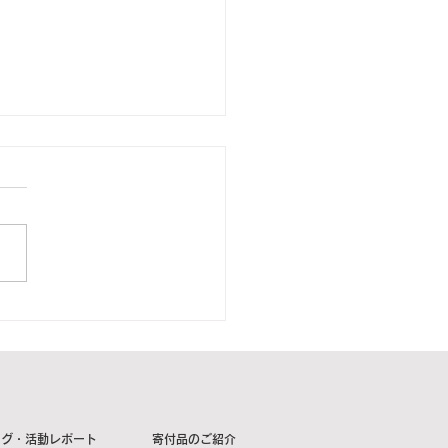
23年5月22日 東京都狛江
様より1箱をご寄付頂きま
。【ご紹介】
ログ・活動レポート
寄付品のご紹介