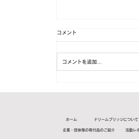
コメント
コメントを追加…
2023年6月9日 福島県川内村
O様より1箱をご寄付頂きま
した。【ご紹介】
ホーム
ドリームブリッジについて
企業・団体様の寄付品のご紹介
活動レ