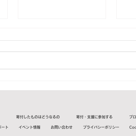
2023年6月8日 岐阜県関市U
20
様より1箱をご寄付頂きまし
T様
た。【ご紹介】
た。
寄付したものはどうなるの
寄付・支援に参加する
ブ
ポート
イベント情報
お問い合わせ
プライバシーポリシー
Co