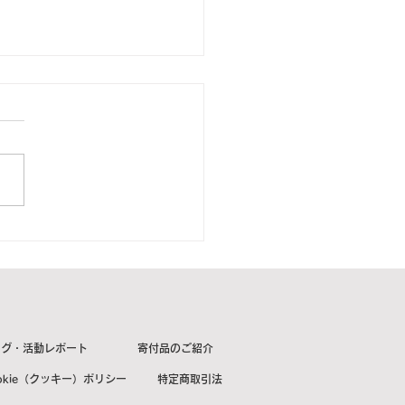
23年6月7日 宮城県大和町
より2箱をご寄付頂きまし
【ご紹介】
ログ・活動レポート
寄付品のご紹介
okie（クッキー）ポリシー
特定商取引法