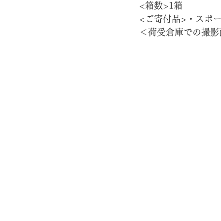
<箱数>1箱
<ご寄付品>・スポ
＜荷受倉庫での撮影