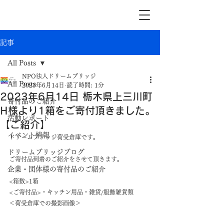
記事
All Posts
NPO法人ドリームブリッジ
All Posts
2023年6月14日
読了時間: 1分
2023年6月14日 栃木県上三川町
寄付品のご紹介
H様より1箱をご寄付頂きました。
活動レポート
【ご紹介】
イベント情報
ドリームブリッジ荷受倉庫です。
ドリームブリッジブログ
ご寄付品到着のご紹介をさせて頂きます。
企業・団体様の寄付品のご紹介
<箱数>1箱
<ご寄付品>・キッチン用品・雑貨/服飾雑貨類
＜荷受倉庫での撮影画像＞