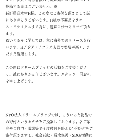
投稿する事はございません。※
長野県喬木村H様。この度はご寄付を頂きまして誠
にありがとうございます。H様の不要品をリユー
ス・リサイクルする為に、適切に仕分けさせて頂き
ます。
ぬいぐるみに関しては、主に海外でのリユースを行
います。Hアジア・アフリカ方面で需要が高く、ま
だまだ活躍します。
この度はドリームブリッジの活動をご支援くださ
り、誠にありがとうございます。スタッフ一同お礼
を申し上げます。
＝＝＝＝＝＝＝＝＝＝＝＝＝＝＝＝＝＝＝＝＝＝＝
＝＝＝＝＝＝＝＝＝＝＝＝＝＝＝＝＝＝
NPO法人ドリームブリッジでは、こういった物品で
の寄付というカタチをご提案しております。各ご家
庭やご自宅・職場等で１度役目を終えた"不要品"をご
寄付頂きますと、社会貢献・環境保護・SDGs活動に