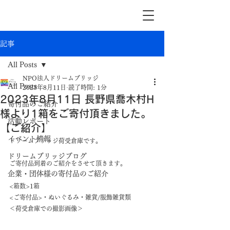
記事
All Posts
NPO法人ドリームブリッジ
All Posts
2023年8月11日
読了時間: 1分
2023年8月11日 長野県喬木村H
寄付品のご紹介
様より1箱をご寄付頂きました。
活動レポート
【ご紹介】
イベント情報
ドリームブリッジ荷受倉庫です。
ドリームブリッジブログ
ご寄付品到着のご紹介をさせて頂きます。
企業・団体様の寄付品のご紹介
<箱数>1箱
<ご寄付品>・ぬいぐるみ・雑貨/服飾雑貨類
＜荷受倉庫での撮影画像＞