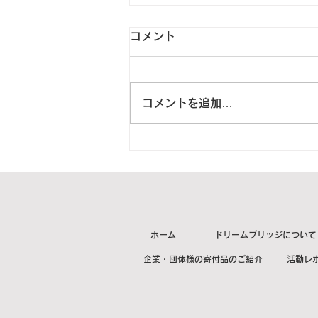
コメント
コメントを追加…
2023年8月15日 北海道鹿部
町N様より2箱をご寄付頂き
ました。【ご紹介】
ホーム
ドリームブリッジについて
企業・団体様の寄付品のご紹介
活動レ