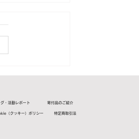
23年8月11日 長野県喬木
様より1箱をご寄付頂き
た。【ご紹介】
ログ・活動レポート
寄付品のご紹介
okie（クッキー）ポリシー
特定商取引法