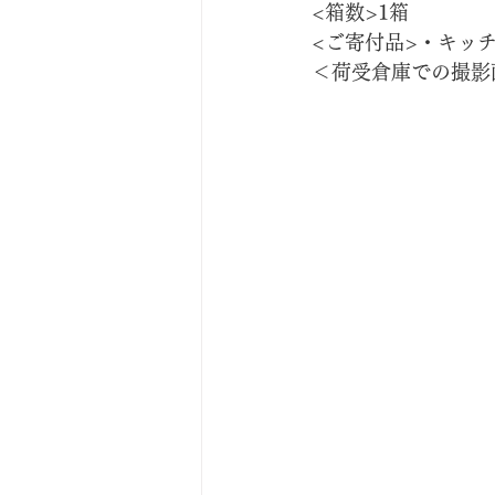
<箱数>1箱
<ご寄付品>・キッ
＜荷受倉庫での撮影