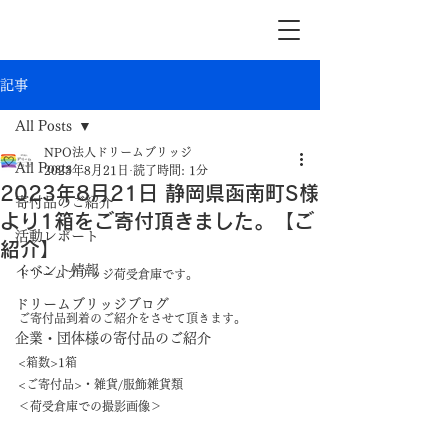
記事
All Posts
NPO法人ドリームブリッジ
All Posts
2023年8月21日
読了時間: 1分
2023年8月21日 静岡県函南町S様
寄付品のご紹介
より1箱をご寄付頂きました。【ご
活動レポート
紹介】
イベント情報
ドリームブリッジ荷受倉庫です。
ドリームブリッジブログ
ご寄付品到着のご紹介をさせて頂きます。
企業・団体様の寄付品のご紹介
<箱数>1箱
<ご寄付品>・雑貨/服飾雑貨類
＜荷受倉庫での撮影画像＞