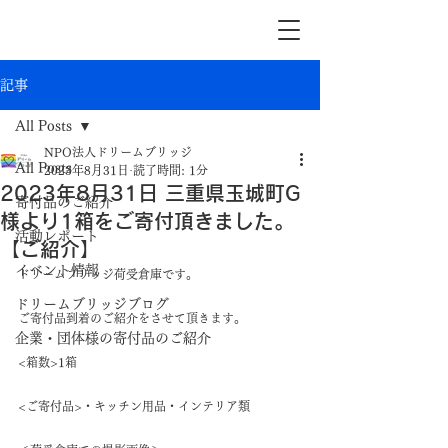
記事
All Posts
NPO法人ドリームブリッジ
All Posts
2023年8月31日
読了時間: 1分
2023年8月31日 三重県玉城町G
寄付品のご紹介
様より1箱をご寄付頂きました。
活動レポート
【ご紹介】
イベント情報
ドリームブリッジ荷受倉庫です。
ドリームブリッジブログ
ご寄付品到着のご紹介をさせて頂きます。
企業・団体様の寄付品のご紹介
<箱数>1箱
<ご寄付品>・キッチン用品・インテリア類