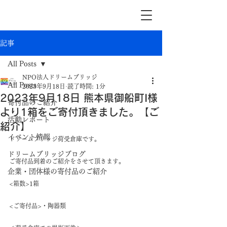
記事
All Posts
NPO法人ドリームブリッジ
All Posts
2023年9月18日
読了時間: 1分
2023年9月18日 熊本県御船町I様
寄付品のご紹介
より1箱をご寄付頂きました。【ご
活動レポート
紹介】
イベント情報
ドリームブリッジ荷受倉庫です。
ドリームブリッジブログ
ご寄付品到着のご紹介をさせて頂きます。
企業・団体様の寄付品のご紹介
<箱数>1箱
<ご寄付品>・陶器類