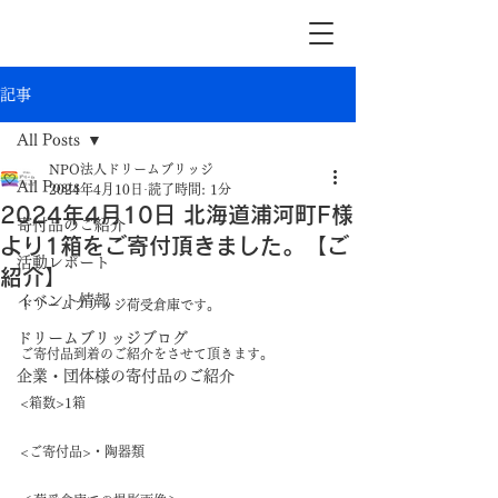
記事
All Posts
NPO法人ドリームブリッジ
All Posts
2024年4月10日
読了時間: 1分
2024年4月10日 北海道浦河町F様
寄付品のご紹介
より1箱をご寄付頂きました。【ご
活動レポート
紹介】
イベント情報
ドリームブリッジ荷受倉庫です。
ドリームブリッジブログ
ご寄付品到着のご紹介をさせて頂きます。
企業・団体様の寄付品のご紹介
<箱数>1箱
<ご寄付品>・陶器類