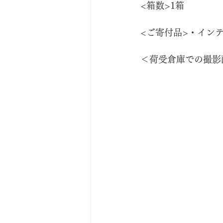
<箱数>1箱
<ご寄付品>・イン
＜荷受倉庫での撮影