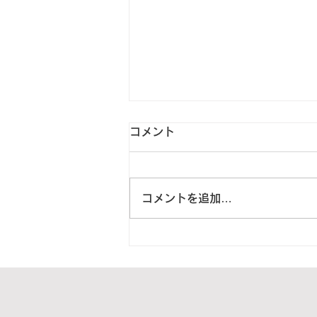
コメント
コメントを追加…
2024年4月15日 静岡県下田
市O様より1箱をご寄付頂き
ました。【ご紹介】