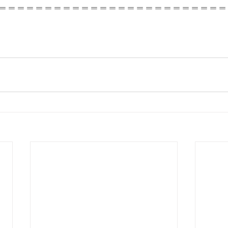
＝＝＝＝＝＝＝＝＝＝＝＝＝＝＝＝＝＝＝＝＝＝＝＝＝