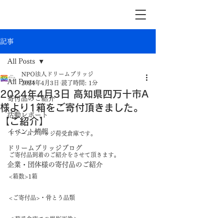
記事
All Posts
NPO法人ドリームブリッジ
All Posts
2024年4月3日
読了時間: 1分
2024年4月3日 高知県四万十市A
寄付品のご紹介
様より1箱をご寄付頂きました。
活動レポート
【ご紹介】
イベント情報
ドリームブリッジ荷受倉庫です。
ドリームブリッジブログ
ご寄付品到着のご紹介をさせて頂きます。
企業・団体様の寄付品のご紹介
<箱数>1箱
<ご寄付品>・骨とう品類