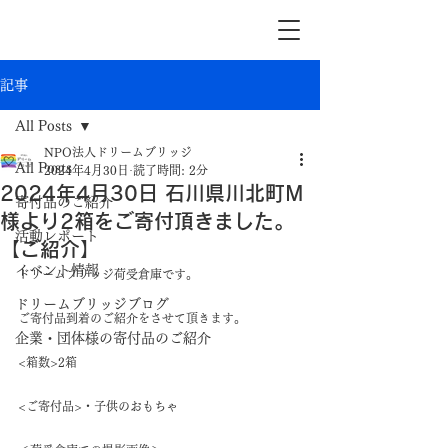
記事
All Posts
NPO法人ドリームブリッジ
All Posts
2024年4月30日
読了時間: 2分
2024年4月30日 石川県川北町M
寄付品のご紹介
様より2箱をご寄付頂きました。
活動レポート
【ご紹介】
イベント情報
ドリームブリッジ荷受倉庫です。
ドリームブリッジブログ
ご寄付品到着のご紹介をさせて頂きます。
企業・団体様の寄付品のご紹介
<箱数>2箱
<ご寄付品>・子供のおもちゃ