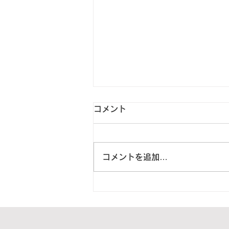
コメント
コメントを追加…
2024年5月14日 大阪府大阪
狭山市T様より1箱をご寄付頂
きました。【ご紹介】