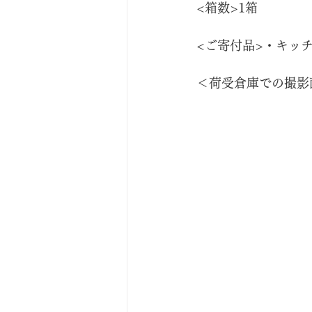
<箱数>1箱
<ご寄付品>・キッ
＜荷受倉庫での撮影