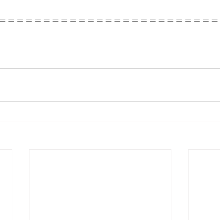
＝＝＝＝＝＝＝＝＝＝＝＝＝＝＝＝＝＝＝＝＝＝＝＝＝