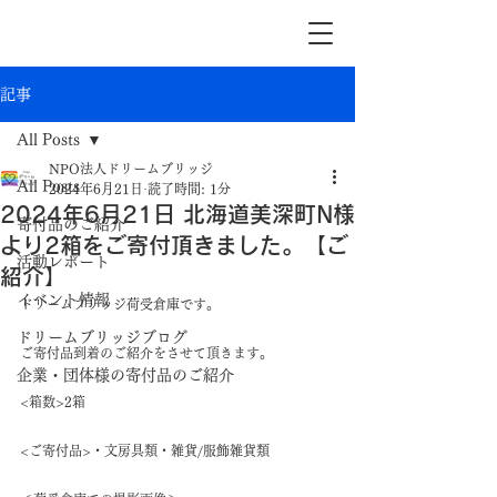
記事
All Posts
NPO法人ドリームブリッジ
All Posts
2024年6月21日
読了時間: 1分
2024年6月21日 北海道美深町N様
寄付品のご紹介
より2箱をご寄付頂きました。【ご
活動レポート
紹介】
イベント情報
ドリームブリッジ荷受倉庫です。
ドリームブリッジブログ
ご寄付品到着のご紹介をさせて頂きます。
企業・団体様の寄付品のご紹介
<箱数>2箱
<ご寄付品>・文房具類・雑貨/服飾雑貨類