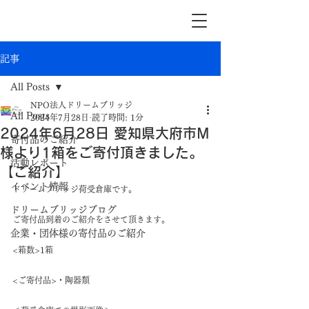
記事
All Posts
NPO法人ドリームブリッジ
All Posts
2024年7月28日
読了時間: 1分
2024年6月28日 愛知県大府市M
寄付品のご紹介
様より1箱をご寄付頂きました。
活動レポート
【ご紹介】
イベント情報
ドリームブリッジ荷受倉庫です。
ドリームブリッジブログ
ご寄付品到着のご紹介をさせて頂きます。
企業・団体様の寄付品のご紹介
<箱数>1箱
<ご寄付品>・陶器類