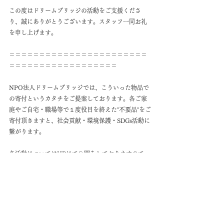
この度はドリームブリッジの活動をご支援くださ
り、誠にありがとうございます。スタッフ一同お礼
を申し上げます。
＝＝＝＝＝＝＝＝＝＝＝＝＝＝＝＝＝＝＝＝＝＝＝
＝＝＝＝＝＝＝＝＝＝＝＝＝＝＝＝＝＝
NPO法人ドリームブリッジでは、こういった物品で
の寄付というカタチをご提案しております。各ご家
庭やご自宅・職場等で１度役目を終えた"不要品"をご
寄付頂きますと、社会貢献・環境保護・SDGs活動に
繋がります。
各活動についてはHPにて公開をしておりますので、
是非ご覧ください。
→
ドリームブリッジの活動記録
→ご寄付の詳しい流れは
こちら
をクリックしてくだ
さい。