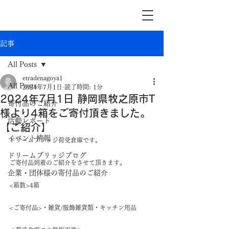
記事
All Posts
etradenagoya1
All Posts
2024年7月1日
読了時間: 1分
2024年7月1日 静岡県牧之原市T
寄付品のご紹介
様より4箱をご寄付頂きました。
活動レポート
【ご紹介】
イベント情報
ドリームブリッジ荷受倉庫です。
ドリームブリッジブログ
ご寄付品到着のご紹介をさせて頂きます。
企業・団体様の寄付品のご紹介
<箱数>4箱
<ご寄付品>・雑貨/服飾雑貨類・キッチン用品