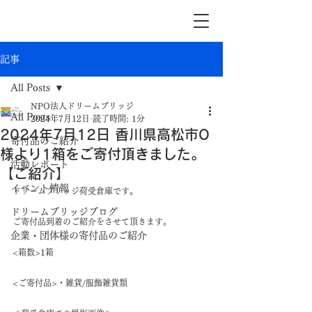
記事
All Posts
NPO法人ドリームブリッジ
All Posts
2024年7月12日
読了時間: 1分
2024年7月12日 香川県高松市O
寄付品のご紹介
様より1箱をご寄付頂きました。
活動レポート
【ご紹介】
イベント情報
ドリームブリッジ荷受倉庫です。
ドリームブリッジブログ
ご寄付品到着のご紹介をさせて頂きます。
企業・団体様の寄付品のご紹介
<箱数>1箱
<ご寄付品>・雑貨/服飾雑貨類