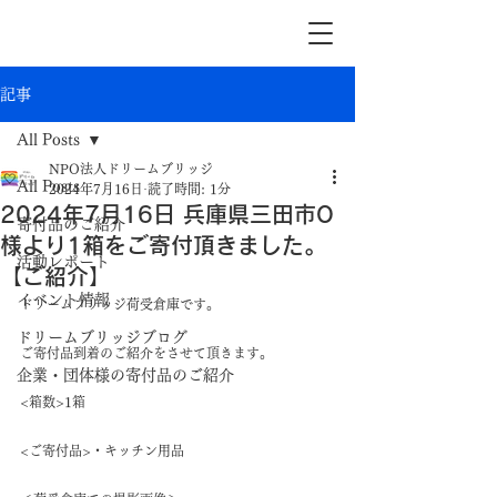
記事
All Posts
NPO法人ドリームブリッジ
All Posts
2024年7月16日
読了時間: 1分
2024年7月16日 兵庫県三田市O
寄付品のご紹介
様より1箱をご寄付頂きました。
活動レポート
【ご紹介】
イベント情報
ドリームブリッジ荷受倉庫です。
ドリームブリッジブログ
ご寄付品到着のご紹介をさせて頂きます。
企業・団体様の寄付品のご紹介
<箱数>1箱
<ご寄付品>・キッチン用品