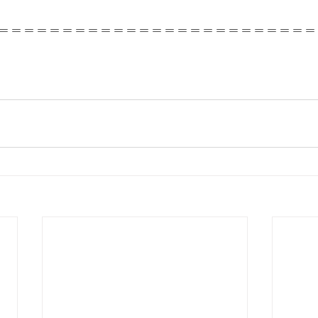
＝＝＝＝＝＝＝＝＝＝＝＝＝＝＝＝＝＝＝＝＝＝＝＝＝