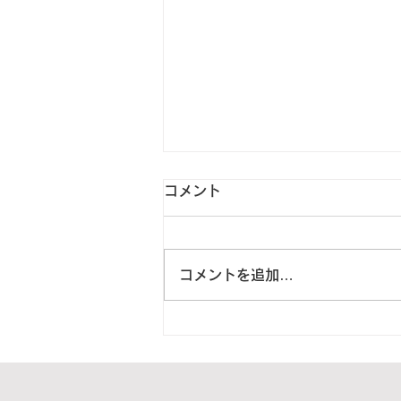
コメント
コメントを追加…
2024年7月5日 愛知県田原市
G様より2箱をご寄付頂きま
した。【ご紹介】