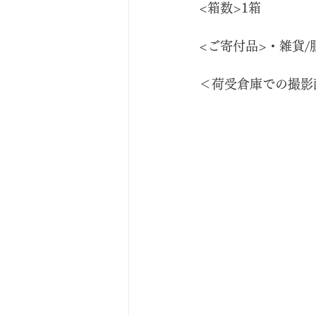
<箱数>1箱
<ご寄付品>・雑貨/
＜荷受倉庫での撮影