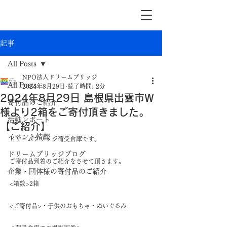
記事
All Posts
NPO法人ドリームブリッジ
All Posts
2024年8月29日
読了時間: 2分
2024年8月29日 島根県出雲市W
寄付品のご紹介
様より2箱をご寄付頂きました。
活動レポート
【ご紹介】
イベント情報
ドリームブリッジ荷受倉庫です。
ドリームブリッジブログ
ご寄付品到着のご紹介をさせて頂きます。
企業・団体様の寄付品のご紹介
<箱数>2箱
<ご寄付品>・子供のおもちゃ・ぬいぐるみ