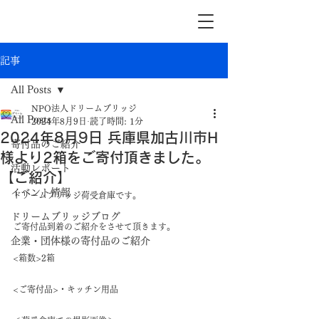
記事
All Posts
NPO法人ドリームブリッジ
All Posts
2024年8月9日
読了時間: 1分
2024年8月9日 兵庫県加古川市H
寄付品のご紹介
様より2箱をご寄付頂きました。
活動レポート
【ご紹介】
イベント情報
ドリームブリッジ荷受倉庫です。
ドリームブリッジブログ
ご寄付品到着のご紹介をさせて頂きます。
企業・団体様の寄付品のご紹介
<箱数>2箱
<ご寄付品>・キッチン用品