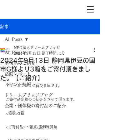
記事
All Posts
NPO法人ドリームブリッジ
All Posts
2024年9月13日
読了時間: 1分
2024年9月13日 静岡県伊豆の国
寄付品のご紹介
市G様より3箱をご寄付頂きまし
活動レポート
た。【ご紹介】
イベント情報
ドリームブリッジ荷受倉庫です。
ドリームブリッジブログ
ご寄付品到着のご紹介をさせて頂きます。
企業・団体様の寄付品のご紹介
<箱数>3箱
<ご寄付品>・雑貨/服飾雑貨類