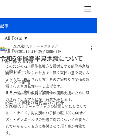
記事
All Posts
NPO法人ドリームブリッジ
All Posts
2024年1月4日
読了時間: 1分
令和6年能登半島地震について
寄付品のご紹介
このたびの石川県能登地方を震源とする能登半島地
活動レポート
震により亡くなられた方々に深く哀悼の意を表する
とともに、被災された方、そのご家族及び関係の皆
イベント情報
様に心よりお見舞い申し上げます。
ドリームブリッジブログ
また、被災者の救済と被災地の復興支援のために尽
力されている方々に深く敬意を表します。
企業・団体様の寄付品のご紹介
NPO法人ドリームブリッジの活動といたしまして
は、・サイズ、男女別のお子様の服（60-160サイ
ズ）・ダンボールでの発送ご対応について必要とさ
れていらっしゃる方に寄付させて頂く事が可能で
す。